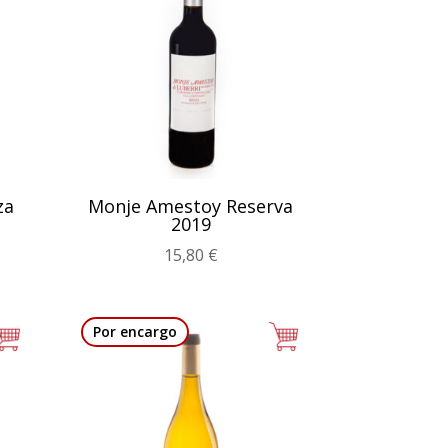
za
Monje Amestoy Reserva
2019
go
15,80
€
Este
ios:
producto
de
Por encargo
tiene
 €
múltiples
ta
variantes.
0 €
Las
opciones