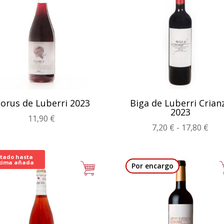
lorus de Luberri 2023
Biga de Luberri Crian
2023
11,90
€
Ran
7,20
€
-
17,80
€
de
prec
tado hasta
xima añada
des
Por encargo
7,20
has
17,8