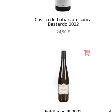
Castro de Lobarzán lsaura
Bastardo 2022
24,90
€
Fefiñanes III 2022
A