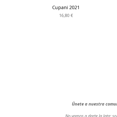
Cupani 2021
16,80
€
Únete a nuestra comun
No vamos a darte la lata
: s