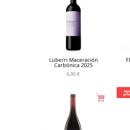
Luberri Maceración
F
Carbónica 2025
6,95
€
Ago
pró