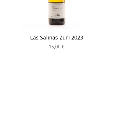
se
pueden
elegir
en
la
Las Salinas Zuri 2023
página
15,00
€
de
producto