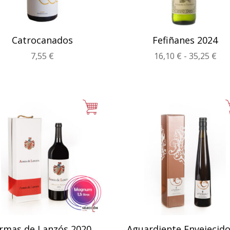
Catrocanados
Fefiñanes 2024
Ra
7,55
€
16,10
€
-
35,25
€
de
pre
des
16,
has
35,
rmas de Lanzós 2020
Aguardiente Envejecido