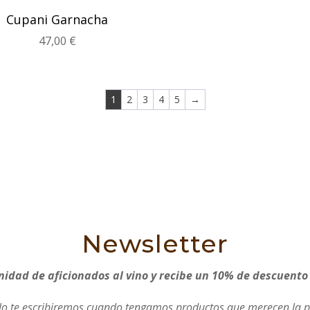
Cupani Garnacha
47,00
€
1
2
3
4
5
→
Newsletter
idad de aficionados al vino y recibe un 10% de descuento
olo te escribiremos cuando tengamos productos que merecen la p