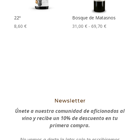
22º
Bosque de Matasnos
Rango
8,60
€
31,00
€
-
69,70
€
Este
de
producto
precios:
tiene
desde
múltiples
31,00 €
variantes.
hasta
Las
69,70 €
opciones
se
pueden
Newsletter
elegir
Únete a nuestra comunidad de aficionados al
en
vino y recibe un 10% de descuento en tu
la
primera compra.
página
No vamos a darte la lata
: solo te escribiremos
de