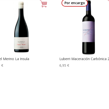
Por encargo
l Merino La Insula
Luberri Maceración Carbónica 
5
€
6,95
€