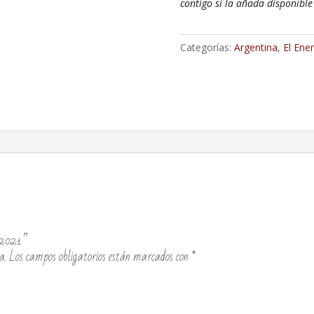
contigo si la añada disponible
Categorías:
Argentina
,
El Ene
d 2021”
a.
Los campos obligatorios están marcados con
*