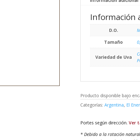
Información adicional
Información a
D.O.
M
Tamaño
0
C
Variedad de Uva
P
Producto disponible bajo enca
Categorías:
Argentina
,
El Ene
Portes según dirección.
Ver t
* Debido a la rotación natura