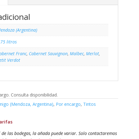
dicional
endoza (Argentina)
,75 litros
abernet Franc
,
Cabernet Sauvignon
,
Malbec
,
Merlot
,
etit Verdot
rgo. Consulta disponibilidad.
migo (Mendoza, Argentina)
,
Por encargo
,
Tintos
arifas
l de las bodegas, la añada puede variar. Solo contactaremos