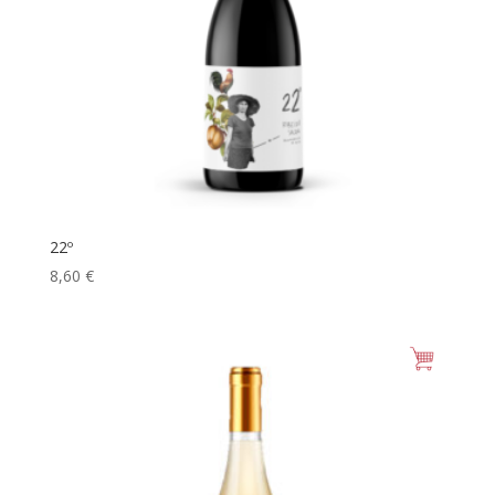
22º
8,60
€